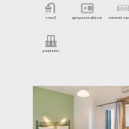
ντουζ
χρηματοκιβώτιο
καναπέ-κρ
μπαλκόνι